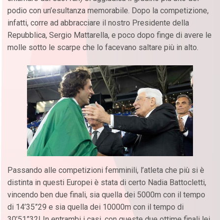
podio con un’esultanza memorabile. Dopo la competizione,
infatti, corre ad abbracciare il nostro Presidente della
Repubblica, Sergio Mattarella, e poco dopo finge di avere le
molle sotto le scarpe che lo facevano saltare più in alto.
Passando alle competizioni femminili, l’atleta che più si è
distinta in questi Europei è stata di certo Nadia Battocletti,
vincendo ben due finali, sia quella dei 5000m con il tempo
di 14’35”29 e sia quella dei 10000m con il tempo di
30’51”32! In entrambi i casi, con queste due ottime finali lei