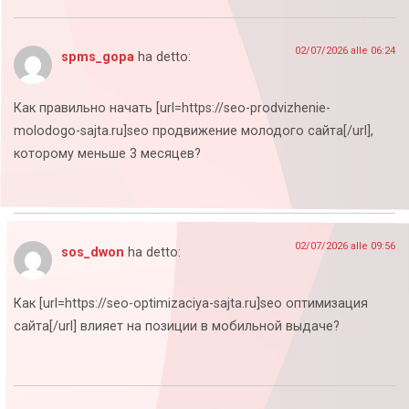
02/07/2026 alle 06:24
spms_gopa
ha detto:
Как правильно начать [url=https://seo-prodvizhenie-
molodogo-sajta.ru]seo продвижение молодого сайта[/url],
которому меньше 3 месяцев?
02/07/2026 alle 09:56
sos_dwon
ha detto:
Как [url=https://seo-optimizaciya-sajta.ru]seo оптимизация
сайта[/url] влияет на позиции в мобильной выдаче?