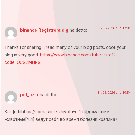
31/05/2026 alle 17:08
binance Registrera dig
ha detto:
Thanks for sharing. I read many of your blog posts, cool, your
blog is very good.
https://www.binance.com/futures/ref?
code=QCGZMHR6
31/05/2026 alle 19:54
pet_ozsr
ha detto:
Как [url=https://domashnie-zhivotnye-1.ru]домашние
животные[/url] ведут себя во время болезни хозяина?