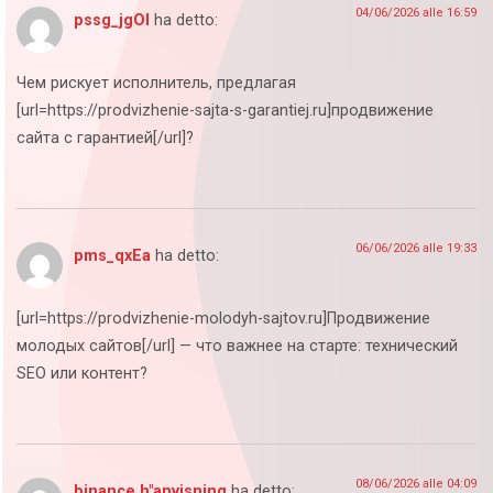
04/06/2026 alle 16:59
pssg_jgOl
ha detto:
Чем рискует исполнитель, предлагая
[url=https://prodvizhenie-sajta-s-garantiej.ru]продвижение
сайта с гарантией[/url]?
06/06/2026 alle 19:33
pms_qxEa
ha detto:
[url=https://prodvizhenie-molodyh-sajtov.ru]Продвижение
молодых сайтов[/url] — что важнее на старте: технический
SEO или контент?
08/06/2026 alle 04:09
binance h"anvisning
ha detto: