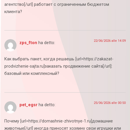
агентство[/url] работает с ограниченным бюджетом
клиента?
22/06/2026 alle 14:09
zps_fton
ha detto:
Как выбрать пакет, когда решаешь [url=https://zakazat-
prodvizhenie-sajta.ru]заказать продвижение сайта[/url]:
базовый или комплексный?
25/06/2026 alle 00:50
pet_egsr
ha detto:
Почему [url=https://domashnie-zhivotnye-1.ru]домашние
животные[/url] иногда приносят хозяину свои игрушки или