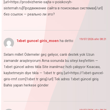
[url=https://prodvizhenie-sajta-v-poiskovyh-
sistemah.ru]Продвижение сайта в поисковых системах[/url]
без ссылок — реально ли это?
19/07/2026 alle 08:21
1xbet guncel giris_moen
ha detto:
Selam millet Ödemeler geç geliyor, canlı destek yok Uzun
zamandır araştırıyorum Ama sonunda bu siteyi keşfettim —
1xbet güncel adres tıkla Site inanılmaz hızlı çalışıyor Kısacası,
kaybetmeyin diye tıkla — 1xbet tr giriş [url=https://1xbet-guncel-
giris-rmf.com]1xbet tr giriş[/url] Tek adres 1xbet güncel giriş
Bahis yapan herkese gönder