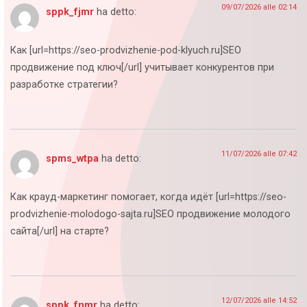
09/07/2026 alle 02:14
sppk_fjmr
ha detto:
Как [url=https://seo-prodvizhenie-pod-klyuch.ru]SEO
продвижение под ключ[/url] учитывает конкурентов при
разработке стратегии?
11/07/2026 alle 07:42
spms_wtpa
ha detto:
Как крауд-маркетинг помогает, когда идёт [url=https://seo-
prodvizhenie-molodogo-sajta.ru]SEO продвижение молодого
сайта[/url] на старте?
12/07/2026 alle 14:52
sppk_fnmr
ha detto: