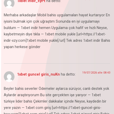
1xbet indir_syPt
ha detto:
Merhaba arkadaşlar Mobil bahis uygulamaları hayat kurtarıyor En
iyisini bulmak için çok uğraştım Sonunda en iyi uygulamayı
buldum — 1xbet indir hemen Uygulama çok hafif ve hızlı Neyse,
kaybetmeyin diye tıkla — 1xbet mobile yukle [url=https://1xbet-
indir-xzy.com]1xbet mobile yukle[/url] Tek adres 1xbet indir Bahis
yapan herkese gönder
19/07/2026 alle 08:43
1xbet guncel giris_nuKn
ha detto:
Beyler bahis severler Ödemeler aylarca sürüyor, canlı destek yok
Aylardır araştırıyorum Bu site gerçekten işe yarıyor — 1xbet
türkiye lider bahis Çekimler dakikalar içinde Neyse, kaydedin bir
yere yazın — 1xbet com giriş [url=https://1xbet-guncel-giris-