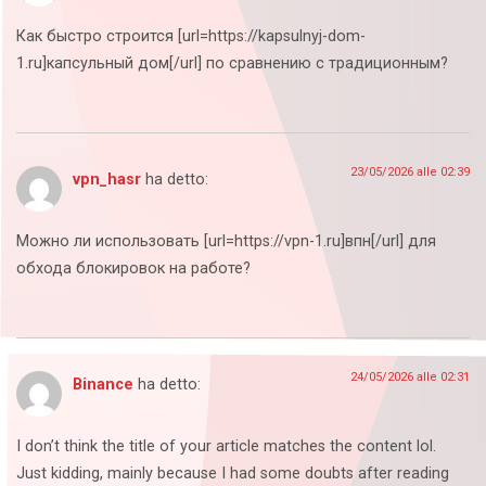
Как быстро строится [url=https://kapsulnyj-dom-
1.ru]капсульный дом[/url] по сравнению с традиционным?
23/05/2026 alle 02:39
vpn_hasr
ha detto:
Можно ли использовать [url=https://vpn-1.ru]впн[/url] для
обхода блокировок на работе?
24/05/2026 alle 02:31
Binance
ha detto:
I don’t think the title of your article matches the content lol.
Just kidding, mainly because I had some doubts after reading