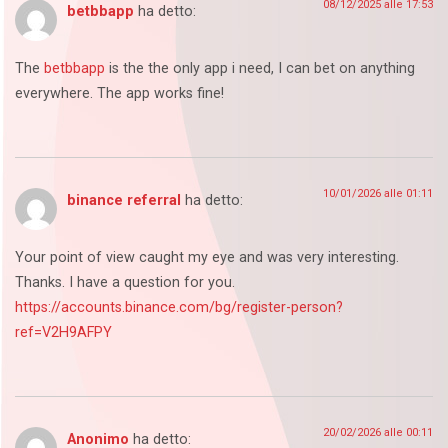
08/12/2025 alle 17:53
betbbapp
ha detto:
The
betbbapp
is the the only app i need, I can bet on anything
everywhere. The app works fine!
10/01/2026 alle 01:11
binance referral
ha detto:
Your point of view caught my eye and was very interesting.
Thanks. I have a question for you.
https://accounts.binance.com/bg/register-person?
ref=V2H9AFPY
20/02/2026 alle 00:11
Anonimo
ha detto: