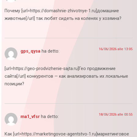
Почему [url=https://domashnie-zhivotnye-1.ru]домашние
животные[/url] так любят сидеть на коленях у хозяина?
16/06/2026 alle 13:05
gps_qysa
ha detto:
[url=https://geo-prodvizhenie-sajta.ru]Гео продвижение
сайта[/url] конкурентов — как анализировать их локальные
позиции?
18/06/2026 alle 00:55
ma1_vfsr
ha detto:
Как [url=https://marketingovoe-agentstvo-1.ru]маркетинговое