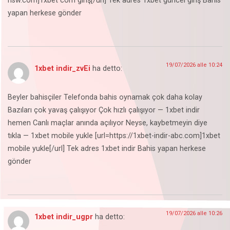
hsw.com]1xbet com giriş[/url] Tek adres 1xbet güncel giriş Bahis
yapan herkese gönder
19/07/2026 alle 10:24
1xbet indir_zvEi
ha detto:
Beyler bahisçiler Telefonda bahis oynamak çok daha kolay
Bazıları çok yavaş çalışıyor Çok hızlı çalışıyor — 1xbet indir
hemen Canlı maçlar anında açılıyor Neyse, kaybetmeyin diye
tıkla — 1xbet mobile yukle [url=https://1xbet-indir-abc.com]1xbet
mobile yukle[/url] Tek adres 1xbet indir Bahis yapan herkese
gönder
19/07/2026 alle 10:26
1xbet indir_ugpr
ha detto: