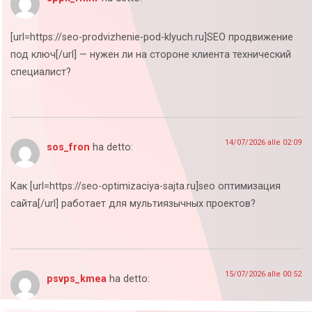
[url=https://seo-prodvizhenie-pod-klyuch.ru]SEO продвижение
под ключ[/url] — нужен ли на стороне клиента технический
специалист?
14/07/2026 alle 02:09
sos_fron
ha detto:
Как [url=https://seo-optimizaciya-sajta.ru]seo оптимизация
сайта[/url] работает для мультиязычных проектов?
15/07/2026 alle 00:52
psvps_kmea
ha detto: