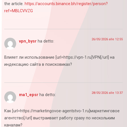
the article.
https://accounts.binance.bh/register/person?
ref=MBLCVVZG
26/05/2026 alle 12:55
vpn_bysr
ha detto:
Влияет ли использование [url=https://vpn-1.ru]VPN[/url] на
индексацию сайта в поисковиках?
28/05/2026 alle 13:37
ma1_epsr
ha detto:
Как [url=https://marketingovoe-agentstvo-1.ru]маркетинговое
агентство[/url] выстраивает работу сразу по нескольким
каналам?