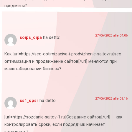
предметы?
27/06/2026 alle 04:06
soips_oipa
ha detto:
Как [url=https://seo-optimizaciya-i-prodvizhenie-sajtov.ru]seo
оптимизация и продвижение сайтов[/url] меняются при
масштабировании бизнеса?
27/06/2026 alle 09:16
ss1_qpsr
ha detto:
[url=https://sozdanie-sajtov-1.ru]Создание сайтов[/url] — как
контролировать сроки, если подрядчик начинает
затягивать?