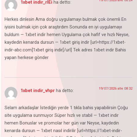
19/07/2026 alle 08:24
1xbet indir_rlEi
ha detto:
Herkes dinlesin Ama doğru uygulamayı bulmak çok önemli En
iyisini bulmak için çok araştırdım Sonunda en iyi uygulamayı
buldum — 1xbet indir hemen Uygulama çok hafif ve hızlı Neyse,
kaydedin kenarda dursun — 1xbet giriş indir [url=https://1xbet-
indir-abc.com]1xbet giriş indir[/url] Tek adres 1xbet indir Bahis
yapan herkese gönder
19/07/2026 alle 08:32
1xbet indir_vhpr
ha detto:
Selam arkadaşlar İstediğin yerde 1 tıkla bahis yapabilirsin Çoğu
site uygulama sunmuyor Süper hızlı ve stabil — 1xbet indir
hemen Bonuslar ve promolar her gün var Neyse, kaydedin
kenarda dursun — 1xbet nasıl indirilir [url=https://1xbet-indir-