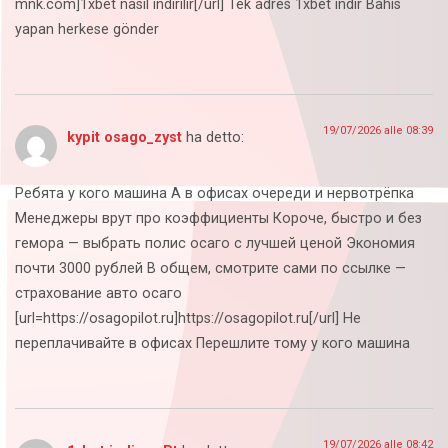
mnk.com]1xbet nasıl indirilir[/url] Tek adres 1xbet indir Bahis
yapan herkese gönder
19/07/2026 alle 08:39
kypit osago_zyst
ha detto:
Ребята у кого машина А в офисах очереди и нервотрёпка
Менеджеры врут про коэффициенты Короче, быстро и без
гемора — выбрать полис осаго с лучшей ценой Экономия
почти 3000 рублей В общем, смотрите сами по ссылке —
страхование авто осаго
[url=https://osagopilot.ru]https://osagopilot.ru[/url] Не
переплачивайте в офисах Перешлите тому у кого машина
19/07/2026 alle 08:42