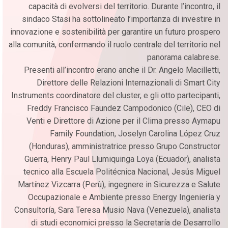
capacità di evolversi del territorio. Durante l’incontro, il
sindaco Stasi ha sottolineato l’importanza di investire in
innovazione e sostenibilità per garantire un futuro prospero
alla comunità, confermando il ruolo centrale del territorio nel
panorama calabrese.
Presenti all’incontro erano anche il Dr. Angelo Macilletti,
Direttore delle Relazioni Internazionali di Smart City
Instruments coordinatore del cluster, e gli otto partecipanti,
Freddy Francisco Faundez Campodonico (Cile), CEO di
Venti e Direttore di Azione per il Clima presso Aymapu
Family Foundation, Joselyn Carolina López Cruz
(Honduras), amministratrice presso Grupo Constructor
Guerra, Henry Paul Llumiquinga Loya (Ecuador), analista
tecnico alla Escuela Politécnica Nacional, Jesús Miguel
Martínez Vizcarra (Perù), ingegnere in Sicurezza e Salute
Occupazionale e Ambiente presso Energy Ingeniería y
Consultoría, Sara Teresa Musio Nava (Venezuela), analista
di studi economici presso la Secretaría de Desarrollo