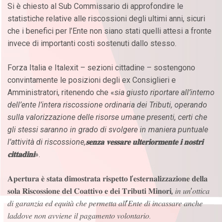
Si è chiesto al Sub Commissario di approfondire le
statistiche relative alle riscossioni degli ultimi anni, sicuri
che i benefici per l’Ente non siano stati quelli attesi a fronte
invece di importanti costi sostenuti dallo stesso.
Forza Italia e Italexit – sezioni cittadine – sostengono
convintamente le posizioni degli ex Consiglieri e
Amministratori, ritenendo che «
sia giusto riportare all’interno
dell’ente l’intera riscossione ordinaria dei Tributi, operando
sulla valorizzazione delle risorse umane presenti, certi che
gli stessi saranno in grado di svolgere in maniera puntuale
l’attività di riscossione,
𝐬𝐞𝐧𝐳𝐚
𝐯𝐞𝐬𝐬𝐚𝐫𝐞
𝐮𝐥𝐭𝐞𝐫𝐢𝐨𝐫𝐦𝐞𝐧𝐭𝐞
𝐢
𝐧𝐨𝐬𝐭𝐫𝐢
𝐜𝐢𝐭𝐭𝐚𝐝𝐢𝐧𝐢
».
𝐀𝐩𝐞𝐫𝐭𝐮𝐫𝐚 𝐞̀ 𝐬𝐭𝐚𝐭𝐚 𝐝𝐢𝐦𝐨𝐬𝐭𝐫𝐚𝐭𝐚 𝐫𝐢𝐬𝐩𝐞𝐭𝐭𝐨 𝐥’𝐞𝐬𝐭𝐞𝐫𝐧𝐚𝐥𝐢𝐳𝐳𝐚𝐳𝐢𝐨𝐧𝐞 𝐝𝐞𝐥𝐥𝐚
𝐬𝐨𝐥𝐚 𝐑𝐢𝐬𝐜𝐨𝐬𝐬𝐢𝐨𝐧𝐞 𝐝𝐞𝐥 𝐂𝐨𝐚𝐭𝐭𝐢𝐯𝐨 𝐞 𝐝𝐞𝐢 𝐓𝐫𝐢𝐛𝐮𝐭𝐢 𝐌𝐢𝐧𝐨𝐫𝐢, 𝑖𝑛 𝑢𝑛’𝑜𝑡𝑡𝑖𝑐𝑎
𝑑𝑖 𝑔𝑎𝑟𝑎𝑛𝑧𝑖𝑎 𝑒𝑑 𝑒𝑞𝑢𝑖𝑡𝑎̀ 𝑐ℎ𝑒 𝑝𝑒𝑟𝑚𝑒𝑡𝑡𝑎 𝑎𝑙𝑙’𝐸𝑛𝑡𝑒 𝑑𝑖 𝑖𝑛𝑐𝑎𝑠𝑠𝑎𝑟𝑒 𝑎𝑛𝑐ℎ𝑒
𝑙𝑎𝑑𝑑𝑜𝑣𝑒 𝑛𝑜𝑛 𝑎𝑣𝑣𝑖𝑒𝑛𝑒 𝑖𝑙 𝑝𝑎𝑔𝑎𝑚𝑒𝑛𝑡𝑜 𝑣𝑜𝑙𝑜𝑛𝑡𝑎𝑟𝑖𝑜.