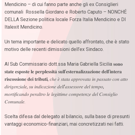
Mendicino – di cui fanno parte anche gli ex Consiglieri
comunali Rossella Giordano e Roberto Caputo – NONCHÉ
DELLA Sezione politica locale Forza Italia Mendicino e DI
Italexit Mendicino.
Un tema importante e delicato quello affrontato, che è stato
motivo delle recenti dimissioni dell’ex Sindaco.
Al Sub Commissario dott.ssa Maria Gabriella Sicilia 𝐬𝐨𝐧𝐨
𝐬𝐭𝐚𝐭𝐞 𝐞𝐬𝐩𝐨𝐬𝐭𝐞 𝐥𝐞 𝐩𝐞𝐫𝐩𝐥𝐞𝐬𝐬𝐢𝐭𝐚̀ 𝐬𝐮𝐥𝐥’𝐞𝐬𝐭𝐞𝐫𝐧𝐚𝐥𝐢𝐳𝐳𝐚𝐳𝐢𝐨𝐧𝐞 𝐝𝐞𝐥𝐥’𝐢𝐧𝐭𝐞𝐫𝐚
𝐫𝐢𝐬𝐜𝐨𝐬𝐬𝐢𝐨𝐧𝐞 𝐝𝐞𝐢 𝐭𝐫𝐢𝐛𝐮𝐭𝐢, 𝑐ℎ𝑒 𝑒̀ 𝑠𝑡𝑎𝑡𝑎 𝑎𝑝𝑝𝑟𝑜𝑣𝑎𝑡𝑎 𝑖𝑛 𝑝𝑎𝑠𝑠𝑎𝑡𝑜 𝑐𝑜𝑛 𝑎𝑡𝑡𝑜
𝑑𝑖𝑟𝑖𝑔𝑒𝑛𝑧𝑖𝑎𝑙𝑒, 𝑠𝑢 𝑖𝑛𝑑𝑖𝑐𝑎𝑧𝑖𝑜𝑛𝑒 𝑑𝑒𝑙𝑙’𝑎𝑠𝑠𝑒𝑠𝑠𝑜𝑟𝑒 𝑑𝑒𝑙 𝑡𝑒𝑚𝑝𝑜,
𝑚𝑜𝑟𝑡𝑖𝑓𝑖𝑐𝑎𝑛𝑑𝑜 𝑝𝑒𝑟𝑎𝑙𝑡𝑟𝑜 𝑙𝑒 𝑙𝑒𝑔𝑖𝑡𝑡𝑖𝑚𝑒 𝑐𝑜𝑚𝑝𝑒𝑡𝑒𝑛𝑧𝑒 𝑑𝑒𝑙 𝐶𝑜𝑛𝑠𝑖𝑔𝑙𝑖𝑜
𝐶𝑜𝑚𝑢𝑛𝑎𝑙𝑒.
Scelta difesa dal delegato al bilancio, sulla base di presunti
vantaggi economico-finanziari, mai concretizzati nei fatti.