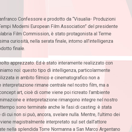
Gianfranco Confessore e prodotto da “Visualia- Produzioni
 “Tempi Moderni European Film Association” del presidente
alabria Film Commission, è stato protagonista al Terme
ima curiosità, nella serata finale, intorno all’intelligenza
odotto finale.
 molto apprezzato. Ed è stato interamente realizzato con
efiniamo noi: questo tipo di intelligenza, particolarmente
ilizzata in ambito filmico e cinematografico non a
à e interpretazione rimane centrale nel nostro film, ma a
 concept art, cioè di come viene poi ricreato l’ambiente
 animazione e interpretazione rimangono integre nel nostro
attempo sono terminate anche le fasi di casting: è stata
i cui non si può, ancora, svelare nulla. Mentre, l’ultimo dei
 viene magistralmente interpretato sul set dall’attore
tuate nella splendida Torre Normanna a San Marco Argentano