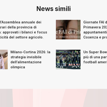
News simili
 l’Assemblea annuale dei
Giornate FAI d
grari della provincia di
Primavera 202
 approvati i bilanci e focus
appuntamenti
ticità del settore agricolo.
Cosenza e pro
Milano-Cortina 2026: la
Un Super Bowl
strategia invisibile
più di una part
dell’alimentazione
football amer
olimpica