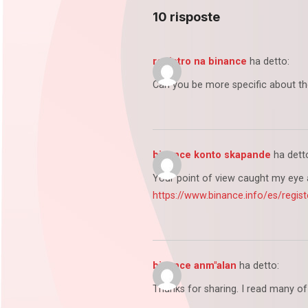
10 risposte
registro na binance
ha detto:
Can you be more specific about the
binance konto skapande
ha dett
Your point of view caught my eye a
https://www.binance.info/es/regi
binance anm"alan
ha detto:
Thanks for sharing. I read many of 