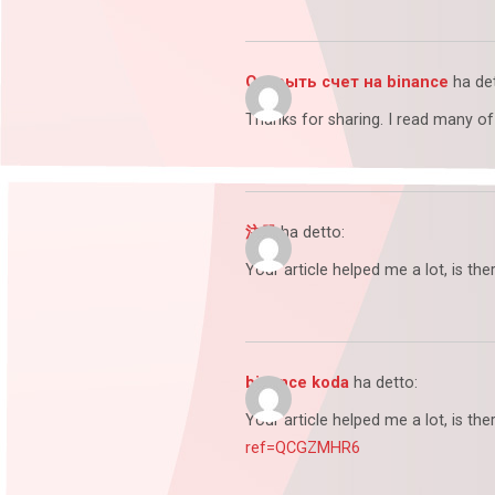
Открыть счет на binance
ha de
Thanks for sharing. I read many of 
注册
ha detto:
Your article helped me a lot, is t
binance koda
ha detto:
Your article helped me a lot, is t
ref=QCGZMHR6