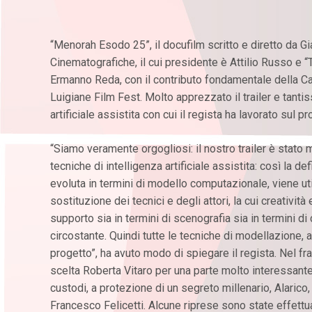
“Menorah Esodo 25”, il docufilm scritto e diretto da 
Cinematografiche, il cui presidente è Attilio Russo e
Ermanno Reda, con il contributo fondamentale della C
Luigiane Film Fest. Molto apprezzato il trailer e tantiss
artificiale assistita con cui il regista ha lavorato sul pr
“Siamo veramente orgogliosi: il nostro trailer è stato
tecniche di intelligenza artificiale assistita: così la d
evoluta in termini di modello computazionale, viene ut
sostituzione dei tecnici e degli attori, la cui creativit
supporto sia in termini di scenografia sia in termini di
circostante. Quindi tutte le tecniche di modellazione,
progetto”, ha avuto modo di spiegare il regista. Nel fr
scelta Roberta Vitaro per una parte molto interessante d
custodi, a protezione di un segreto millenario, Alarico,
Francesco Felicetti. Alcune riprese sono state effet