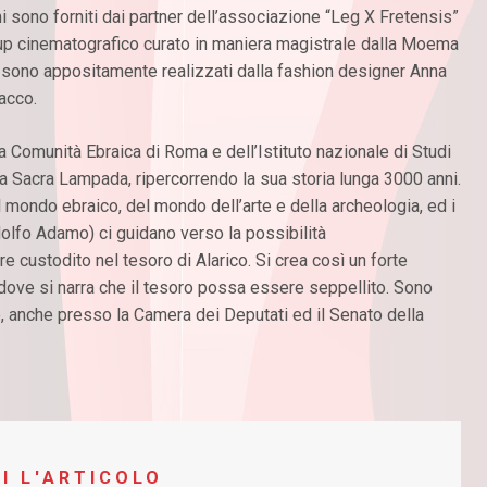
mi sono forniti dai partner dell’associazione “Leg X Fretensis”
eup cinematografico curato in maniera magistrale dalla Moema
a sono appositamente realizzati dalla fashion designer Anna
Sacco.
la Comunità Ebraica di Roma e dell’Istituto nazionale di Studi
lla Sacra Lampada, ripercorrendo la sua storia lunga 3000 anni.
el mondo ebraico, del mondo dell’arte e della archeologia, ed i
dolfo Adamo) ci guidano verso la possibilità
 custodito nel tesoro di Alarico. Si crea così un forte
ove si narra che il tesoro possa essere seppellito. Sono
 anche presso la Camera dei Deputati ed il Senato della
I L'ARTICOLO