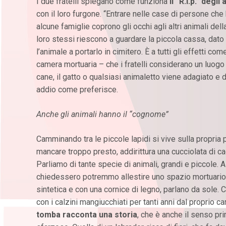
I due fratelli spiegano come funziona
il “R.i.p.” degli
con il loro furgone. “Entrare nelle case di persone che 
alcune famiglie coprono gli occhi agli altri animali de
loro stessi riescono a guardare la piccola cassa, dato 
l’animale a portarlo in cimitero. È a tutti gli effetti 
camera mortuaria – che i fratelli considerano un luogo 
cane, il gatto o qualsiasi animaletto viene adagiato e dar
addio come preferisce.
Anche gli animali hanno il “cognome”
Camminando tra le piccole lapidi si vive sulla propria p
mancare troppo presto, addirittura una cucciolata di cagno
Parliamo di tante specie di animali, grandi e piccole. A
chiedessero potremmo allestire uno spazio mortuario an
sintetica e con una cornice di legno, parlano da sole. 
con i calzini mangiucchiati per tanti anni dal proprio 
tomba racconta una storia
, che è anche il senso p