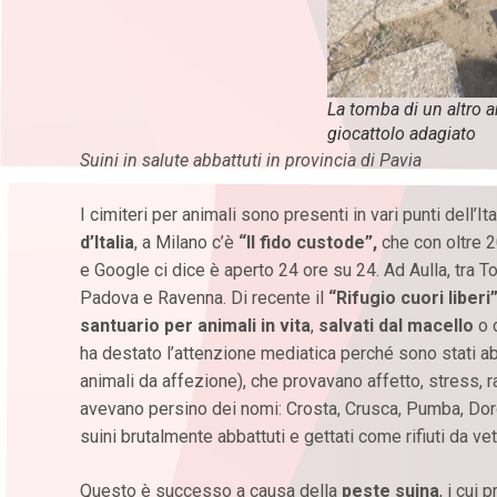
La tomba di un altro a
giocattolo adagiato
Suini in salute abbattuti in provincia di Pavia
I cimiteri per animali sono presenti in vari punti dell’I
d’Italia
, a Milano c’è
“Il fido custode”,
che con oltre 
e Google ci dice è aperto 24 ore su 24. Ad Aulla, tra Tos
Padova e Ravenna. Di recente il
“Rifugio cuori liberi
santuario per animali in vita
,
salvati dal macello
o 
ha destato l’attenzione mediatica perché sono stati a
animali da affezione), che provavano affetto, stress, ra
avevano persino dei nomi: Crosta, Crusca, Pumba, Doro
suini brutalmente abbattuti e gettati come rifiuti da vet
Questo è successo a causa della
peste suina
, i cui 