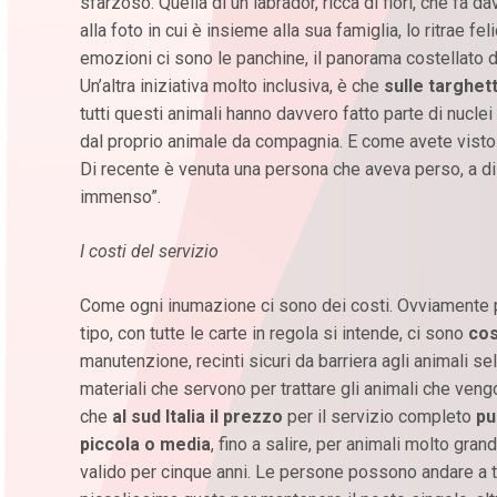
sfarzoso. Quella di un labrador, ricca di fiori, che fa 
alla foto in cui è insieme alla sua famiglia, lo ritrae f
emozioni ci sono le panchine, il panorama costellato di
Un’altra iniziativa molto inclusiva, è che
sulle targhet
tutti questi animali hanno davvero fatto parte di nuclei
dal proprio animale da compagnia. E come avete visto n
Di recente è venuta una persona che aveva perso, a di
immenso”.
I costi del servizio
Come ogni inumazione ci sono dei costi. Ovviamente p
tipo, con tutte le carte in regola si intende, ci sono
cos
manutenzione, recinti sicuri da barriera agli animali selv
materiali che servono per trattare gli animali che ve
che
al sud Italia il prezzo
per il servizio completo
pu
piccola o media
, fino a salire, per animali molto gra
valido per cinque anni. Le persone possono andare a t