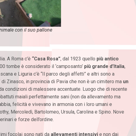
nimale con il suo pallone
talia. A Roma c’è
“Casa Rosa”
, dal 1923 quello
più antico
200 tombe è considerato il ‘camposanto’
più grande d’Italia
,
cana e Liguria c’è “Il parco degli affetti” e altri sono a
”
di Zinasco, in provincia di Pavia che non è un cimitero ma
un
da condizioni di malessere accentuate. Luogo che di recente
bbattuti maiali perfettamente sani (non da allevamento ma
bbia, felicità e vivevano in armonia con i loro umani e
thy, Mercoledì, Bartolomeo, Ursula, Carolina e Spino. Nove
erinari e forze dell’ordine.
primi focolai sono nati da
allevamenti intensivi
e non dai