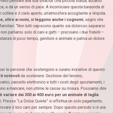
davvero pensare alla sua vivacità. Una piccola statua, accanto
elice, e dà un senso di pace. A incorniciare questa baraonda di
 colline e il cielo aperto, un’atmosfera accogliente e limpida.
te, oltre ai nomi, si leggono anche i cognomi
, segno che
 familiari. “Non tutti capiscono quanto sia doloroso separarsi
on parliamo solo di cani e gatti – precisano i due fratelli –
stanza di poco tempo, genitore e animale e pativa un dolore
er le persone che sostengono e curano iniziative di questo
ti notevoli
da sostenere. Gestione del terreno,
atici, cancello elettronico e tutti i costi degli spostamenti, i
ngono a mancare, non ultime le casse su misura. Possiamo dire
ò variare dai 300 ai 400 euro per un animale di taglia
ndi. Presso “La Dolce Quiete” si effettua un solo pagamento,
rovare il loro caro per sempre. Dopo questo periodo vi è una