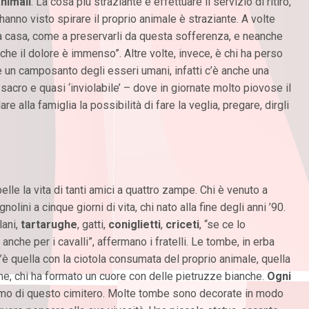
 animali
. La cosa più straziante è effettuare il servizio di ritiro,
hanno visto spirare il proprio animale è straziante. A volte
lla casa, come a preservarli da questa sofferenza, e neanche
che il dolore è immenso”. Altre volte, invece, è chi ha perso
come un camposanto degli esseri umani, infatti c’è anche una
sacro e quasi ‘inviolabile’ – dove in giornate molto piovose il
e alla famiglia la possibilità di fare la veglia, pregare, dirgli
elle la vita di tanti amici a quattro zampe. Chi è venuto a
lini a cinque giorni di vita, chi nato alla fine degli anni ’90.
lani,
tartarughe
, gatti,
coniglietti
,
criceti
, “se ce lo
che per i cavalli”, affermano i fratelli. Le tombe, in erba
C’è quella con la ciotola consumata del proprio animale, quella
cane, chi ha formato un cuore con delle pietruzze bianche.
Ogni
rimo di questo cimitero. Molte tombe sono decorate in modo