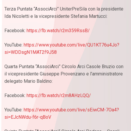
Terza Puntata “AssociArci” UniterPreSila con la presidente
Ida Nicoletti e la vicepresidente Stefania Martucci:
Facebook:
https://fb.watch/r2m359RssB/
YouTube:
https://www.youtube.com/live/QU1KT76u4Jo?
si=WDDsgN1MAT2f9J58
Quarta Puntata “AssociArci” Circolo Arci Casole Bruzio con
il vicepresidente Giuseppe Provenzano e l’amministratore
delegato Mario Baldino:
Facebook:
https://fb.watch/r2m8AHzLQQ/
YouTube:
https://www.youtube.com/live/sEiwCM-7Oa4?
si=EJcNWdu-f6r-qBoV