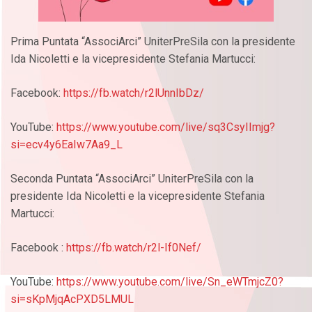
Prima Puntata “AssociArci” UniterPreSila con la presidente
Ida Nicoletti e la vicepresidente Stefania Martucci:
Facebook:
https://fb.watch/r2lUnnIbDz/
YouTube:
https://www.youtube.com/live/sq3CsyIImjg?
si=ecv4y6EaIw7Aa9_L
Seconda Puntata “AssociArci” UniterPreSila con la
presidente Ida Nicoletti e la vicepresidente Stefania
Martucci:
Facebook :
https://fb.watch/r2l-If0Nef/
YouTube:
https://www.youtube.com/live/Sn_eWTmjcZ0?
si=sKpMjqAcPXD5LMUL