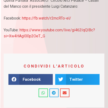
Quinta Puntata “AssociArci” Circolo Arci Pedace – Casali
del Manco con il presidente Luigi Catanzaro:
Facebook:
https://fb.watch/r2mcRTo-el/
YouTube:
https://www.youtube.com/live/gi462IqQIBc?
si=Xw4HAgI00p2OeT_G
CONDIVIDI L'ARTICOLO
Facebook
Twitter