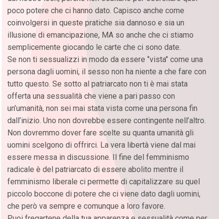
poco potere che ci hanno dato. Capisco anche come
coinvolgersi in queste pratiche sia dannoso e sia un
illusione di emancipazione, MA so anche che ci stiamo
semplicemente giocando le carte che ci sono date.
Se non ti sessualizzi in modo da essere ‘’vista’’ come una
persona dagli uomini, il sesso non ha niente a che fare con
tutto questo. Se sotto al patriarcato non ti è mai stata
offerta una sessualità che viene a pari passo con
un’umanità, non sei mai stata vista come una persona fin
dall’inizio. Uno non dovrebbe essere contingente nell’altro.
Non dovremmo dover fare scelte su quanta umanità gli
uomini scelgono di offrirci. La vera libertà viene dal mai
essere messa in discussione. Il fine del femminismo
radicale è del patriarcato di essere abolito mentre il
femminismo liberale ci permette di capitalizzare su quel
piccolo boccone di potere che ci viene dato dagli uomini,
che però va sempre e comunque a loro favore.
Puoi fregartene della tua apparenza e sessualità come per