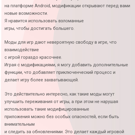
на платформе Android, модификации открывают перед вами
новые возможности.
Я нравится использовать взломанные
игры, чтобы достигать большего.
Моды для игр дают невероятную свободу в игре, что
взаимодействие
с игрой гораздо красочнее.
Играя с модификациями, я могу добавить дополнительные
функции, что добавляет приключенческий процесс и
делает игру более захватывающей.
Это действительно интересно, как такие моды могут
улучшить переживания от игры, а при этом не нарушая
использовать такие модифицированные
приложения можно без особых опасностей, если быть
внимательным
и следить за обновлениями. Это делает каждый игровой