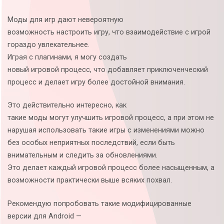
Моды для игр дают невероятную
возможность настроить игру, что взаимодействие с игрой
гораздо увлекательнее.
Играя с плагинами, я могу создать
новый игровой процесс, что добавляет приключенческий
процесс и делает игру более достойной внимания.
Это действительно интересно, как
такие моды могут улучшить игровой процесс, а при этом не
нарушая использовать такие игры с изменениями можно
без особых неприятных последствий, если быть
внимательным и следить за обновлениями.
Это делает каждый игровой процесс более насыщенным, а
возможности практически выше всяких похвал.
Рекомендую попробовать такие модифицированные
версии для Android —