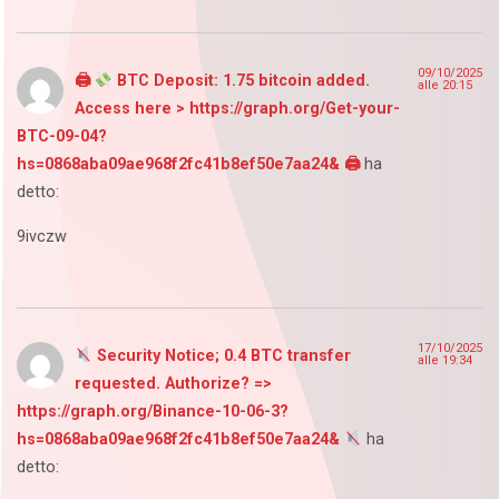
09/10/2025
🖨
BTC Deposit: 1.75 bitcoin added.
alle 20:15
Access here > https://graph.org/Get-your-
BTC-09-04?
hs=0868aba09ae968f2fc41b8ef50e7aa24& 🖨
ha
detto:
9ivczw
17/10/2025
Security Notice; 0.4 BTC transfer
alle 19:34
requested. Authorize? =>
https://graph.org/Binance-10-06-3?
hs=0868aba09ae968f2fc41b8ef50e7aa24&
ha
detto: