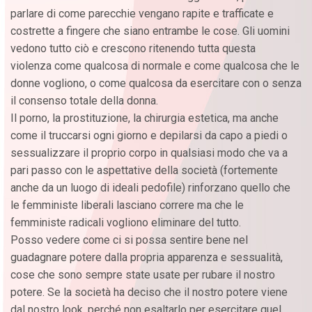
parlare di come parecchie vengano rapite e trafficate e
costrette a fingere che siano entrambe le cose. Gli uomini
vedono tutto ciò e crescono ritenendo tutta questa
violenza come qualcosa di normale e come qualcosa che le
donne vogliono, o come qualcosa da esercitare con o senza
il consenso totale della donna.
Il porno, la prostituzione, la chirurgia estetica, ma anche
come il truccarsi ogni giorno e depilarsi da capo a piedi o
sessualizzare il proprio corpo in qualsiasi modo che va a
pari passo con le aspettative della società (fortemente
anche da un luogo di ideali pedofile) rinforzano quello che
le femministe liberali lasciano correre ma che le
femministe radicali vogliono eliminare del tutto.
Posso vedere come ci si possa sentire bene nel
guadagnare potere dalla propria apparenza e sessualità,
cose che sono sempre state usate per rubare il nostro
potere. Se la società ha deciso che il nostro potere viene
dal nostro look, perché non esaltarlo per esercitare quel