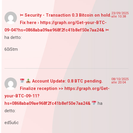
23/09/2025
✂ Security - Transaction 0.3 Bitcoin on hold.
alle 10:38
Fix here › https://graph.org/Get-your-BTC-
09-04?hs=0868aba09ae968f2fc41b8ef50e7aa24& ✂
ha detto:
60i5tm
08/10/2025
Account Update: 0.8 BTC pending.
alle 20:04
Finalize reception >> https://graph.org/Get-
your-BTC-09-11?
hs=0868aba09ae968f2fc41b8ef50e7aa24&
ha
detto:
ed5u6c