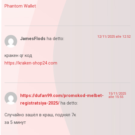
Phantom Wallet
12/11/2025 alle 12:52
JamesFlods
ha detto:
кракен qr код
https://kraken-shop24.com
15/11/2025
https://dufan99.com/promokod-melbet-
alle 15:55
registratsiya-2025/
ha detto:
Случайно зашёл в краш, поднял 7к
за 5 минут