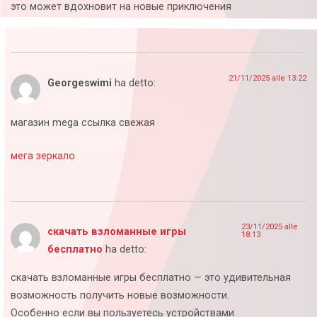
это может вдохновит на новые приключения
21/11/2025 alle 13:22
Georgeswimi
ha detto:
магазин mega ссылка свежая
мега зеркало
23/11/2025 alle
скачать взломанные игры
18:13
бесплатно
ha detto:
скачать взломанные игры бесплатно — это удивительная
возможность получить новые возможности.
Особенно если вы пользуетесь устройствами