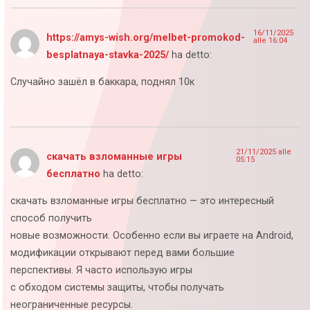
16/11/2025
https://amys-wish.org/melbet-promokod-
alle 16:04
besplatnaya-stavka-2025/
ha detto:
Случайно зашёл в баккара, поднял 10к
21/11/2025 alle
скачать взломанные игры
05:15
бесплатно
ha detto:
скачать взломанные игры бесплатно — это интересный
способ получить
новые возможности. Особенно если вы играете на Android,
модификации открывают перед вами большие
перспективы. Я часто использую игры
с обходом системы защиты, чтобы получать
неограниченные ресурсы.