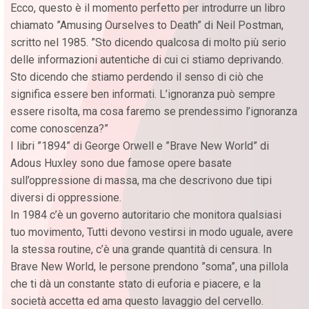
Ecco, questo è il momento perfetto per introdurre un libro
chiamato ”Amusing Ourselves to Death” di Neil Postman,
scritto nel 1985. ”Sto dicendo qualcosa di molto più serio
delle informazioni autentiche di cui ci stiamo deprivando.
Sto dicendo che stiamo perdendo il senso di ciò che
significa essere ben informati. L’ignoranza può sempre
essere risolta, ma cosa faremo se prendessimo l’ignoranza
come conoscenza?”
I libri ”1894” di George Orwell e ”Brave New World” di
Adous Huxley sono due famose opere basate
sull’oppressione di massa, ma che descrivono due tipi
diversi di oppressione.
In 1984 c’è un governo autoritario che monitora qualsiasi
tuo movimento, Tutti devono vestirsi in modo uguale, avere
la stessa routine, c’è una grande quantità di censura. In
Brave New World, le persone prendono ”soma”, una pillola
che ti dà un constante stato di euforia e piacere, e la
società accetta ed ama questo lavaggio del cervello.