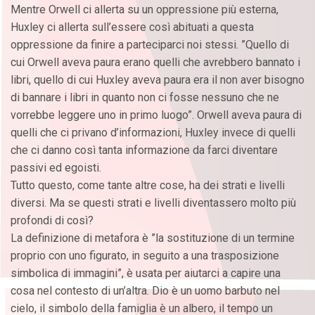
Mentre Orwell ci allerta su un oppressione più esterna,
Huxley ci allerta sull’essere così abituati a questa
oppressione da finire a parteciparci noi stessi. ”Quello di
cui Orwell aveva paura erano quelli che avrebbero bannato i
libri, quello di cui Huxley aveva paura era il non aver bisogno
di bannare i libri in quanto non ci fosse nessuno che ne
vorrebbe leggere uno in primo luogo”. Orwell aveva paura di
quelli che ci privano d’informazioni, Huxley invece di quelli
che ci danno così tanta informazione da farci diventare
passivi ed egoisti.
Tutto questo, come tante altre cose, ha dei strati e livelli
diversi. Ma se questi strati e livelli diventassero molto più
profondi di così?
La definizione di metafora è ”la sostituzione di un termine
proprio con uno figurato, in seguito a una trasposizione
simbolica di immagini”, è usata per aiutarci a capire una
cosa nel contesto di un’altra. Dio è un uomo barbuto nel
cielo, il simbolo della famiglia è un albero, il tempo un