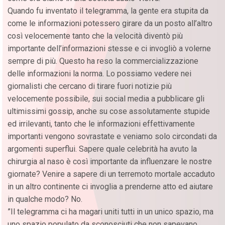
Quando fu inventato il telegramma, la gente era stupita da
come le informazioni potessero girare da un posto all’altro
così velocemente tanto che la velocità diventò più
importante dell’informazioni stesse e ci invogliò a volerne
sempre di più. Questo ha reso la commercializzazione
delle informazioni la norma. Lo possiamo vedere nei
giornalisti che cercano di tirare fuori notizie più
velocemente possibile, sui social media a pubblicare gli
ultimissimi gossip, anche su cose assolutamente stupide
ed irrilevanti, tanto che le informazioni effettivamente
importanti vengono sovrastate e veniamo solo circondati da
argomenti superflui. Sapere quale celebrità ha avuto la
chirurgia al naso è così importante da influenzare le nostre
giornate? Venire a sapere di un terremoto mortale accaduto
in un altro continente ci invoglia a prenderne atto ed aiutare
in qualche modo? No.
”Il telegramma ci ha magari uniti tutti in un unico spazio, ma
uno spazio populato da sconosciuti che non sapevano