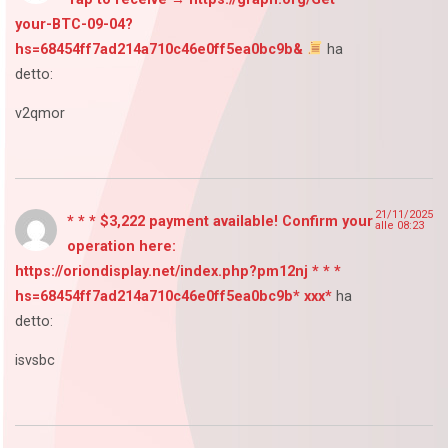
your-BTC-09-04?
hs=68454ff7ad214a710c46e0ff5ea0bc9b&
ha
detto:
v2qmor
21/11/2025
* * * $3,222 payment available! Confirm your
alle 08:23
operation here:
https://oriondisplay.net/index.php?pm12nj * * *
hs=68454ff7ad214a710c46e0ff5ea0bc9b* ххх*
ha
detto:
isvsbc