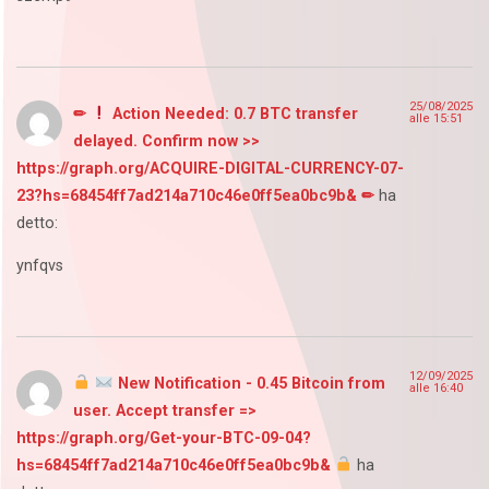
25/08/2025
✏
Action Needed: 0.7 BTC transfer
alle 15:51
delayed. Confirm now >>
https://graph.org/ACQUIRE-DIGITAL-CURRENCY-07-
23?hs=68454ff7ad214a710c46e0ff5ea0bc9b& ✏
ha
detto:
ynfqvs
12/09/2025
New Notification - 0.45 Bitcoin from
alle 16:40
user. Accept transfer =>
https://graph.org/Get-your-BTC-09-04?
hs=68454ff7ad214a710c46e0ff5ea0bc9b&
ha