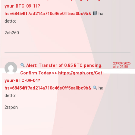
your-BTC-09-11?
hs=68454ff7ad214a710c46e0ff5ea0bc9b&
ha
detto:
2ah260
23/09/2025
Alert: Transfer of 0.85 BTC pending.
alle 07:58
Confirm Today >> https://graph.org/Get-
your-BTC-09-04?
hs=68454ff7ad214a710c46e0ff5ea0bc9b&
ha
detto:
2rspdn