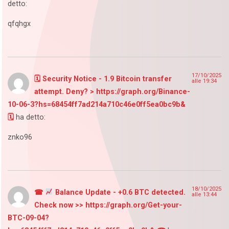
detto:
qfqhgx
17/10/2025
🗓 Security Notice - 1.9 Bitcoin transfer
alle 19:34
attempt. Deny? > https://graph.org/Binance-
10-06-3?hs=68454ff7ad214a710c46e0ff5ea0bc9b&
🗓
ha detto:
znko96
18/10/2025
☎
Balance Update - +0.6 BTC detected.
alle 13:44
Check now >> https://graph.org/Get-your-
BTC-09-04?