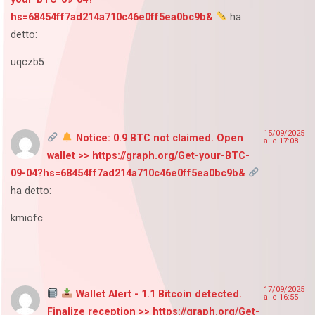
hs=68454ff7ad214a710c46e0ff5ea0bc9b&
ha
detto:
uqczb5
15/09/2025
Notice: 0.9 BTC not claimed. Open
alle 17:08
wallet >> https://graph.org/Get-your-BTC-
09-04?hs=68454ff7ad214a710c46e0ff5ea0bc9b&
ha detto:
kmiofc
17/09/2025
Wallet Alert - 1.1 Bitcoin detected.
alle 16:55
Finalize reception >> https://graph.org/Get-