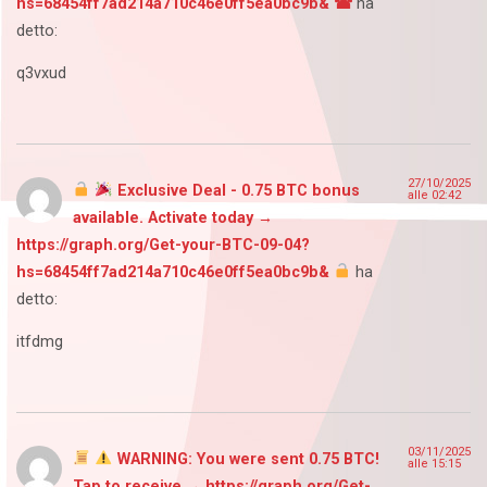
hs=68454ff7ad214a710c46e0ff5ea0bc9b& ☎
ha
detto:
q3vxud
27/10/2025
Exclusive Deal - 0.75 BTC bonus
alle 02:42
available. Activate today →
https://graph.org/Get-your-BTC-09-04?
hs=68454ff7ad214a710c46e0ff5ea0bc9b&
ha
detto:
itfdmg
03/11/2025
WARNING: You were sent 0.75 BTC!
alle 15:15
Tap to receive → https://graph.org/Get-