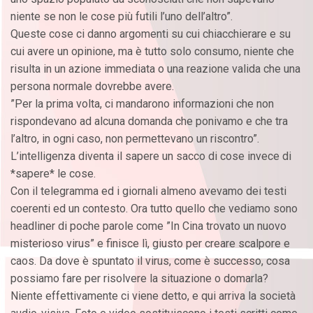
niente se non le cose più futili l’uno dell’altro”.
Queste cose ci danno argomenti su cui chiacchierare e su
cui avere un opinione, ma è tutto solo consumo, niente che
risulta in un azione immediata o una reazione valida che una
persona normale dovrebbe avere.
”Per la prima volta, ci mandarono informazioni che non
rispondevano ad alcuna domanda che ponivamo e che tra
l’altro, in ogni caso, non permettevano un riscontro”.
L’intelligenza diventa il sapere un sacco di cose invece di
*sapere* le cose.
Con il telegramma ed i giornali almeno avevamo dei testi
coerenti ed un contesto. Ora tutto quello che vediamo sono
headliner di poche parole come ”In Cina trovato un nuovo
misterioso virus” e finisce lì, giusto per creare scalpore e
caos. Da dove è spuntato il virus, come è successo, cosa
possiamo fare per risolvere la situazione o domarla?
Niente effettivamente ci viene detto, e qui arriva la società