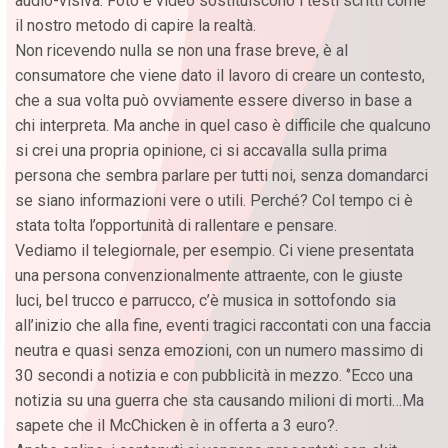
audio-visiva. Foto e video sostituiscono i testi scritti come
il nostro metodo di capire la realtà.
Non ricevendo nulla se non una frase breve, è al
consumatore che viene dato il lavoro di creare un contesto,
che a sua volta può ovviamente essere diverso in base a
chi interpreta. Ma anche in quel caso è difficile che qualcuno
si crei una propria opinione, ci si accavalla sulla prima
persona che sembra parlare per tutti noi, senza domandarci
se siano informazioni vere o utili. Perché? Col tempo ci è
stata tolta l’opportunità di rallentare e pensare.
Vediamo il telegiornale, per esempio. Ci viene presentata
una persona convenzionalmente attraente, con le giuste
luci, bel trucco e parrucco, c’è musica in sottofondo sia
all’inizio che alla fine, eventi tragici raccontati con una faccia
neutra e quasi senza emozioni, con un numero massimo di
30 secondi a notizia e con pubblicità in mezzo. ‘’Ecco una
notizia su una guerra che sta causando milioni di morti…Ma
sapete che il McChicken è in offerta a 3 euro?.