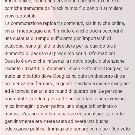
Anche online, i contenuti ci vengono presentati con skit
comiche tramutate da ‘’black humour’’ o con più stimulanti
visivi possibili.
La commutazione rapida tra contenuti, sia in tv che online,
invia il messaggio che 1 minuto o anche pochi secondi è
una quantità di tempo sufficiente per ‘importarci” di
qualcosa, sono gli altri a decidere per te quando sia il
momento di passare al prossimo set di informazioni.
Questo è ovvio che influenzi la nostra soglia d’attenzione.
Durante i dibattiti di Abraham Lincon e Stephen Douglas, c’è
stato un dibattito dove Douglas ha dato un discorso di tre
ore senza mai fermarsi, la gente è andata a casa a mangiare
ed è tornata per un altro round di quattro ore. Le persone
sono state lì sedute per sette ore in totale e non avevano
mica immagini, power points, uno stage brillantinato o
musica, c’erano solo loro a parlare ed ascoltare. La gente
genuinamente era interessata ad avere una buona
educazione politica. Immaginate sentire come se il tuo voto