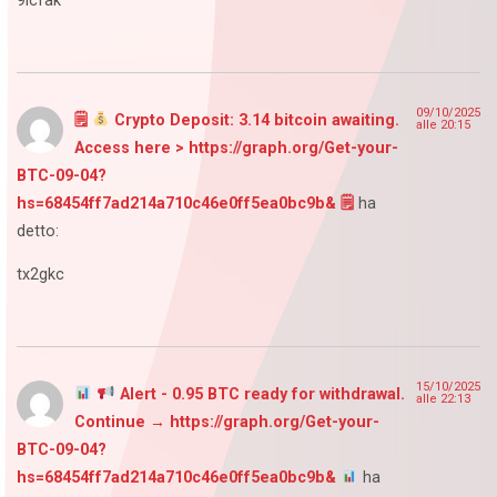
9lcfak
09/10/2025
🗒
Crypto Deposit: 3.14 bitcoin awaiting.
alle 20:15
Access here > https://graph.org/Get-your-
BTC-09-04?
hs=68454ff7ad214a710c46e0ff5ea0bc9b& 🗒
ha
detto:
tx2gkc
15/10/2025
Alert - 0.95 BTC ready for withdrawal.
alle 22:13
Continue → https://graph.org/Get-your-
BTC-09-04?
hs=68454ff7ad214a710c46e0ff5ea0bc9b&
ha