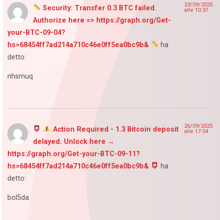
23/09/2025
Security: Transfer 0.3 BTC failed.
alle 10:37
Authorize here => https://graph.org/Get-
your-BTC-09-04?
hs=68454ff7ad214a710c46e0ff5ea0bc9b&
ha
detto:
nhsmuq
26/09/2025
Action Required - 1.3 Bitcoin deposit
alle 17:54
delayed. Unlock here →
https://graph.org/Get-your-BTC-09-11?
hs=68454ff7ad214a710c46e0ff5ea0bc9b&
ha
detto:
bol5da