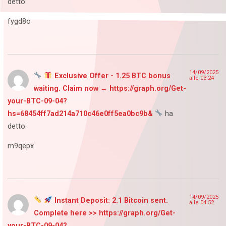
detto:
fygd8o
14/09/2025
Exclusive Offer - 1.25 BTC bonus
alle 03:24
waiting. Claim now → https://graph.org/Get-
your-BTC-09-04?
hs=68454ff7ad214a710c46e0ff5ea0bc9b&
ha
detto:
m9qepx
14/09/2025
Instant Deposit: 2.1 Bitcoin sent.
alle 04:52
Complete here >> https://graph.org/Get-
your-BTC-09-04?