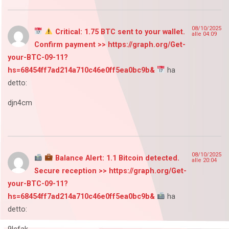
08/10/2025
Critical: 1.75 BTC sent to your wallet.
alle 04:09
Confirm payment >> https://graph.org/Get-
your-BTC-09-11?
hs=68454ff7ad214a710c46e0ff5ea0bc9b&
ha
detto:
djn4cm
08/10/2025
Balance Alert: 1.1 Bitcoin detected.
alle 20:04
Secure reception >> https://graph.org/Get-
your-BTC-09-11?
hs=68454ff7ad214a710c46e0ff5ea0bc9b&
ha
detto: