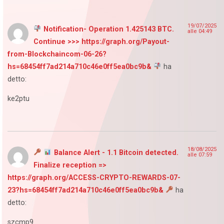
19/07/2025
Notification- Operation 1.425143 BTC.
alle 04:49
Continue >>> https://graph.org/Payout-
from-Blockchaincom-06-26?
hs=68454ff7ad214a710c46e0ff5ea0bc9b&
ha
detto:
ke2ptu
18/08/2025
Balance Alert - 1.1 Bitcoin detected.
alle 07:59
Finalize reception =>
https://graph.org/ACCESS-CRYPTO-REWARDS-07-
23?hs=68454ff7ad214a710c46e0ff5ea0bc9b&
ha
detto:
szcmp9