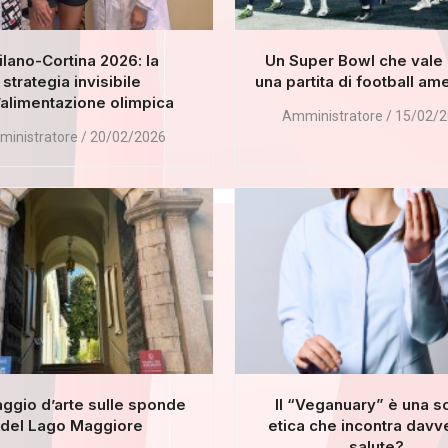
lano-Cortina 2026: la
Un Super Bowl che vale 
strategia invisibile
una partita di football am
’alimentazione olimpica
Amministratore
15/02/2
inistratore
20/02/2026
aggio d’arte sulle sponde
Il “Veganuary” è una s
del Lago Maggiore
etica che incontra davve
salute?