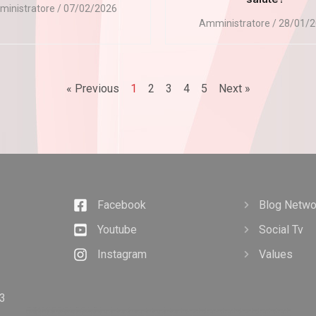
inistratore
07/02/2026
Amministratore
28/01/2
« Previous
1
2
3
4
5
Next »
Facebook
Blog Netwo
Youtube
Social Tv
Instagram
Values
13