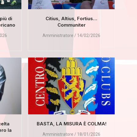
più di
Citius, Altius, Fortius…
ericano
Communiter
026
Amministratore
14/02/2026
celta
BASTA, LA MISURA È COLMA!
ro la
Amministratore
18/01/2026